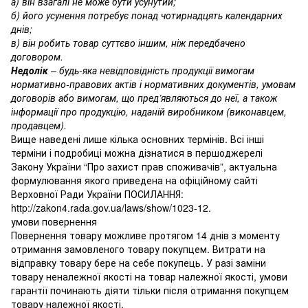
а) він взагалі не може бути усунутий;
б) його усунення потребує понад чотирнадцять календарних
днів;
в) він робить товар суттєво іншим, ніж передбачено
договором.
Недолік
– будь-яка невідповідність продукції вимогам
нормативно-правових актів і нормативних документів, умовам
договорів або вимогам, що пред’являються до неї, а також
інформації про продукцію, наданій виробником (виконавцем,
продавцем).
Вище наведені лише кілька основних термінів. Всі інші
терміни і подробиці можна дізнатися в першоджерелі
Закону України “Про захист прав споживачів”, актуальна
формулювання якого приведена на офіційному сайті
Верховної Ради України ПОСИЛАННЯ:
http://zakon4.rada.gov.ua/laws/show/1023-12.
умови повернення
Повернення товару можливе протягом 14 днів з моменту
отримання замовленого товару покупцем. Витрати на
відправку товару бере на себе покупець. У разі заміни
товару неналежної якості на товар належної якості, умови
гарантії починають діяти тільки після отримання покупцем
товару належної якості.