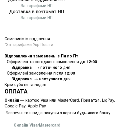
За тарифами НП
Доставка в почтомат
НП
За тарифами НП
Самовивіз із відділення
*За тарифами Укр Пошти
Відправлення замовлень з Пн по Пт
Оформлені та погоджені замовлення
до 12:00
Відправка
→
поточного
дня
Оформлені замовлення
після
12:00
Відправка
→
наступного
дня.
Крім суботи та неділі
ОПЛАТА
Онлайн —
картою Visa или MasterCard, Приват24, LiqPay,
Google Pay, Apple Pay
Безпечні та швидкі покупки з картки будь-якого банку
Онлайн Visa/Mastercard