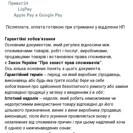
Приват24
LiqPay
Apple Pay и Google Pay
Післяплата, оплата готівкою при отриманні у відділенні НП
Гарантійні зобов’язання
Основним документом, який регулює відносини між
споживачами товарів, робіт і послуг, виробниками,
продавцями товарів і встановлює права споживачів,
є
Закон України “Про захист прав споживачів”
.
Ось кілька основних понять з цього документа.
Гарантійний термін
– період, на який виробник (продавець,
виконавець або будь-яка третя особа) бере на себе
зобов’язання про здійснення безоплатного ремонту або заміни
відповідної продукції у зв’язку з введенням її в обіг;
Істотний недолік
– недолік, який робить неможливим чи
недопустимим використання товару відповідно до його
цільового призначення, виник з вини виробника (продавця,
виконавця), після його усунення проявляється знову з
незалежних від споживача причин і при цьому наділений хоча
б однією з нижченаведених ознак: