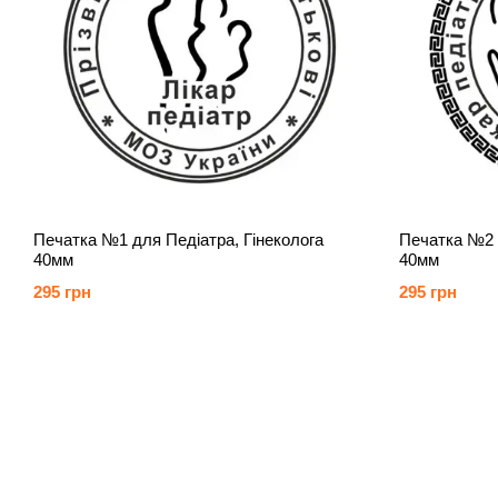
Печатка №1 для Педіатра, Гінеколога
Печатка №2 д
40мм
40мм
295 грн
295 грн