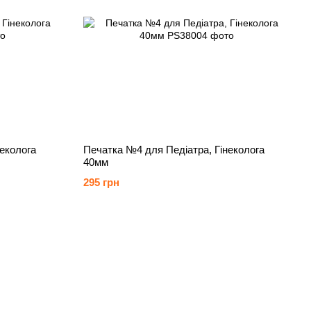
еколога
Печатка №4 для Педіатра, Гінеколога
40мм
295 грн