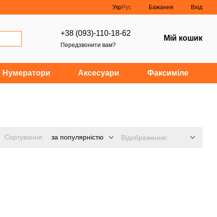
Укр
Рус
Бажання
Вхід
+38 (093)-110-18-62
Мій кошик
Передзвонити вам?
Нумератори
Аксесуари
Факсиміле
Сортування:
за популярністю
Відображення: