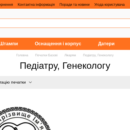
вернення
Контактна інформація
Поради та новини
Угода користувача
Штампи
Оснащення і корпус
Датери
Головна
Печатки Базові
Лікарям
Педіатру, Генекологу
Педіатру, Генекологу
тацію печатки