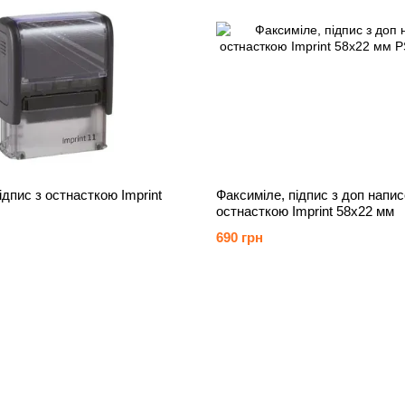
ідпис з остнасткою Imprint
Факсиміле, підпис з доп напис
остнасткою Imprint 58х22 мм
690 грн