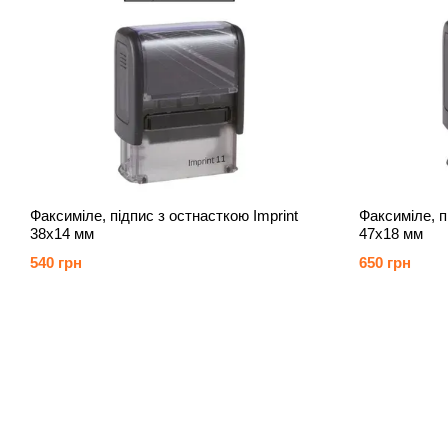
Факсиміле, підпис з остнасткою Imprint
Факсиміле, п
38х14 мм
47х18 мм
540 грн
650 грн