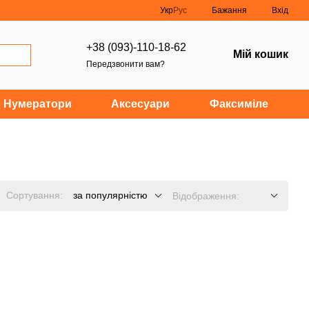
Укр
Рус
Бажання
Вхід
+38 (093)-110-18-62
Мій кошик
Передзвонити вам?
Нумератори
Аксесуари
Факсиміле
Сортування:
за популярністю
Відображення: