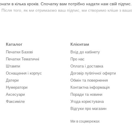
ати в кілька кроків. Спочатку вам потрібно надати нам свій підпис
Після того, як ми отримаємо ваш підпис, ми створимо кліше з вашого
аповнити форму замовлення. У формі замовлення вам потрібно буде 
и. Після того, як ви оформите замовлення, ми виготовимо ваше фак
Каталог
Клієнтам
Печатки Базові
Вхід до кабінету
амовити факсиміле на нашому сайті або зателефонувавши нам за но
Печатки Тематичні
Про нас
Штампи
Оплата і доставка
Оснащення і корпус
Договір публічної оферти
Датери
Обмін та повернення
Нумератори
Контактна інформація
Аксесуари
Поради та новини
Факсиміле
Угода користувача
Відгуки про магазин
Ми в соцмережах