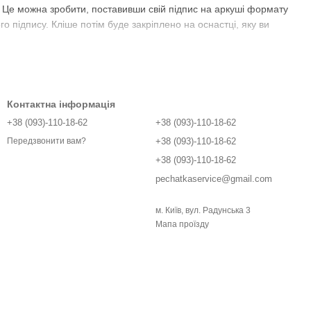
. Це можна зробити, поставивши свій підпис на аркуші формату
 підпису. Кліше потім буде закріплено на оснастці, яку ви
вказати свої контактні дані, а також форму і розмір кліше.
симіле і відправимо його вам поштою.
Контактна інформація
+38 (093)-110-18-62
+38 (093)-110-18-62
мером телефону, який вказаний на нашому сайті.
+38 (093)-110-18-62
Передзвонити вам?
+38 (093)-110-18-62
pechatkaservice@gmail.com
м. Київ, вул. Радунська 3
Мапа проїзду