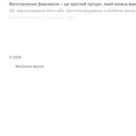
Виготовлення факсиміле – це простий процес, який можна викон
А4, відсканувавши його або сфотографувавши з лінійкою внизу. 
можете вибрати на нашому сайті.
Замовити факсиміле
Щоб замовити факсиміле, вам потрібно перейти на наш сайт і з
Ви також можете вибрати оснастку, яку хочете використовуват
Факсиміле в Києві
© 2026
Ми пропонуємо виготовлення факсиміле в Києві. Ви можете з
Мобільна версія