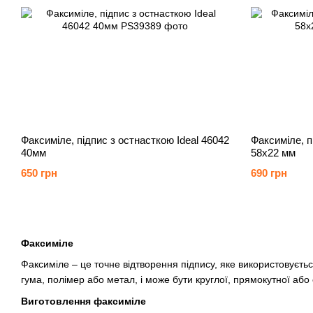
Факсиміле, підпис з остнасткою Ideal 46042
Факсиміле, п
40мм
58х22 мм
650 грн
690 грн
Факсиміле
Факсиміле – це точне відтворення підпису, яке використовуєть
гума, полімер або метал, і може бути круглої, прямокутної аб
Виготовлення факсиміле