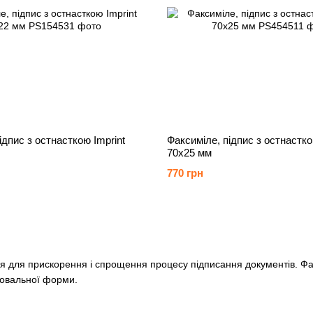
ідпис з остнасткою Imprint
Факсиміле, підпис з остнастко
70х25 мм
770 грн
ся для прискорення і спрощення процесу підписання документів. Фак
о овальної форми.