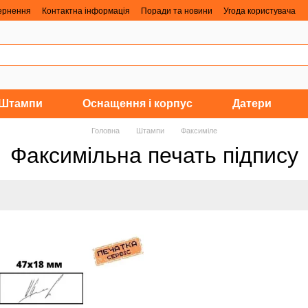
вернення
Контактна інформація
Поради та новини
Угода користувача
Штампи
Оснащення і корпус
Датери
Головна
Штампи
Факсиміле
Факсимільна печать підпису