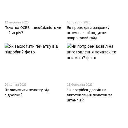
12 червня 2023
10 травня 2023
Печатка ОСББ – необхідність чи
Як проводити заправку
зайва річ?
штемпельної подушки:
покроковий гайд
20 квітня 2023
23 березня 2023
Як захистити печатку від
Чи потрібен дозвіл на
підробки?
виготовлення печаток та
штампів?