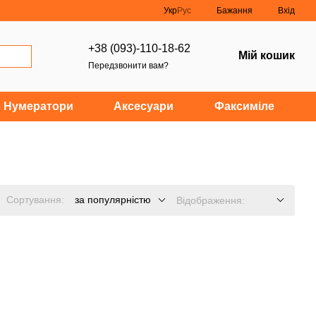
Укр
Рус
Бажання
Вхід
+38 (093)-110-18-62
Мій кошик
Передзвонити вам?
Нумератори
Аксесуари
Факсиміле
Сортування:
за популярністю
Відображення: