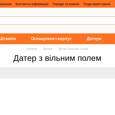
вернення
Контактна інформація
Поради та новини
Угода користувача
Штампи
Оснащення і корпус
Датери
Головна
Датери
Датер з вільним полем
Датер з вільним полем