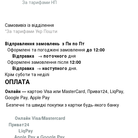
За тарифами НП
Самовивіз із відділення
*За тарифами Укр Пошти
Відправлення замовлень з Пн по Пт
Оформлені та погоджені замовлення
до 12:00
Відправка
→
поточного
дня
Оформлені замовлення
після
12:00
Відправка
→
наступного
дня.
Крім суботи та неділі
ОПЛАТА
Онлайн —
картою Visa или MasterCard, Приват24, LiqPay,
Google Pay, Apple Pay
Безпечні та швидкі покупки з картки будь-якого банку
Онлайн Visa/Mastercard
Приват24
LiqPay
Apple Pay и Google Pay