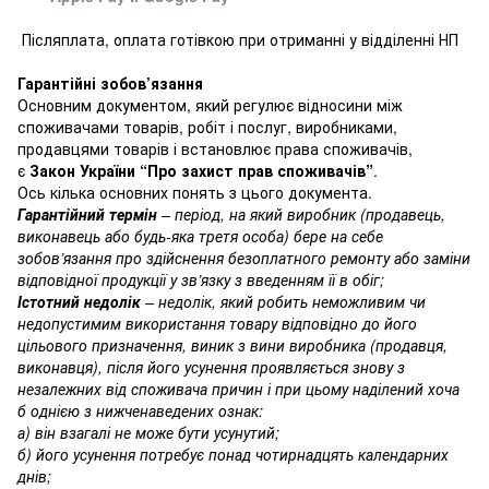
Післяплата, оплата готівкою при отриманні у відділенні НП
Гарантійні зобов’язання
Основним документом, який регулює відносини між
споживачами товарів, робіт і послуг, виробниками,
продавцями товарів і встановлює права споживачів,
є
Закон України “Про захист прав споживачів”
.
Ось кілька основних понять з цього документа.
Гарантійний термін
– період, на який виробник (продавець,
виконавець або будь-яка третя особа) бере на себе
зобов’язання про здійснення безоплатного ремонту або заміни
відповідної продукції у зв’язку з введенням її в обіг;
Істотний недолік
– недолік, який робить неможливим чи
недопустимим використання товару відповідно до його
цільового призначення, виник з вини виробника (продавця,
виконавця), після його усунення проявляється знову з
незалежних від споживача причин і при цьому наділений хоча
б однією з нижченаведених ознак:
а) він взагалі не може бути усунутий;
б) його усунення потребує понад чотирнадцять календарних
днів;