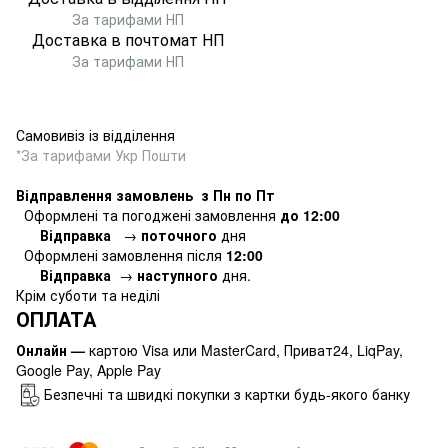
За тарифами НП
Доставка в почтомат
НП
За тарифами НП
Самовивіз із відділення
*За тарифами Укр Пошти
Відправлення замовлень з Пн по Пт
Оформлені та погоджені замовлення
до 12:00
Відправка
→
поточного
дня
Оформлені замовлення
після
12:00
Відправка
→
наступного
дня.
Крім суботи та неділі
ОПЛАТА
Онлайн —
картою Visa или MasterCard, Приват24, LiqPay,
Google Pay, Apple Pay
Безпечні та швидкі покупки з картки будь-якого банку