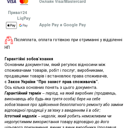
Онлайн Visa/Mastercard
Приват24
LiqPay
Apple Pay и Google Pay
Післяплата, оплата готівкою при отриманні у відділенні
НП
Гарантійні зобов’язання
Основним документом, який регулює відносини між
споживачами товарів, робіт і послуг, виробниками,
продавцями товарів і встановлює права споживачів,
є
Закон України “Про захист прав споживачів”
.
Ось кілька основних понять з цього документа.
Гарантійний термін
– період, на який виробник (продавець,
виконавець або будь-яка третя особа) бере на себе
зобов’язання про здійснення безоплатного ремонту або заміни
відповідної продукції у зв’язку з введенням її в обіг;
Істотний недолік
– недолік, який робить неможливим чи
недопустимим використання товару відповідно до його
цільового призначення, виник з вини виробника (продавця,