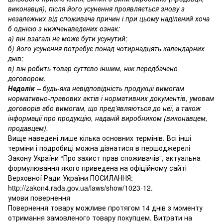
виконавця), після його усунення проявляється знову з
незалежних від споживача причин і при цьому наділений хоча
б однією з нижченаведених ознак:
а) він взагалі не може бути усунутий;
б) його усунення потребує понад чотирнадцять календарних
днів;
в) він робить товар суттєво іншим, ніж передбачено
договором.
Недолік
– будь-яка невідповідність продукції вимогам
нормативно-правових актів і нормативних документів, умовам
договорів або вимогам, що пред’являються до неї, а також
інформації про продукцію, наданій виробником (виконавцем,
продавцем).
Вище наведені лише кілька основних термінів. Всі інші
терміни і подробиці можна дізнатися в першоджерелі
Закону України “Про захист прав споживачів”, актуальна
формулювання якого приведена на офіційному сайті
Верховної Ради України ПОСИЛАННЯ:
http://zakon4.rada.gov.ua/laws/show/1023-12.
умови повернення
Повернення товару можливе протягом 14 днів з моменту
отримання замовленого товару покупцем. Витрати на