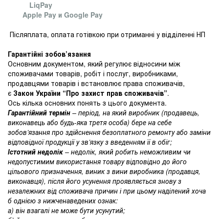
LiqPay
Apple Pay и Google Pay
Післяплата, оплата готівкою при отриманні у відділенні НП
Гарантійні зобов’язання
Основним документом, який регулює відносини між
споживачами товарів, робіт і послуг, виробниками,
продавцями товарів і встановлює права споживачів,
є
Закон України “Про захист прав споживачів”
.
Ось кілька основних понять з цього документа.
Гарантійний термін
– період, на який виробник (продавець,
виконавець або будь-яка третя особа) бере на себе
зобов’язання про здійснення безоплатного ремонту або заміни
відповідної продукції у зв’язку з введенням її в обіг;
Істотний недолік
– недолік, який робить неможливим чи
недопустимим використання товару відповідно до його
цільового призначення, виник з вини виробника (продавця,
виконавця), після його усунення проявляється знову з
незалежних від споживача причин і при цьому наділений хоча
б однією з нижченаведених ознак:
а) він взагалі не може бути усунутий;