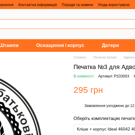
вернення
Контактна інформація
Поради та новини
Угода користувача
Штампи
Оснащення і корпус
Датери
Головна
Печатки Базові
Адвока
Печатка №3 для Адв
В наявності
Артикул: PS33003
295 грн
Замовлення узгоджене до 12.0
%
Оберіть комплектацію печат
Кліше + корпус Ideal 46042 