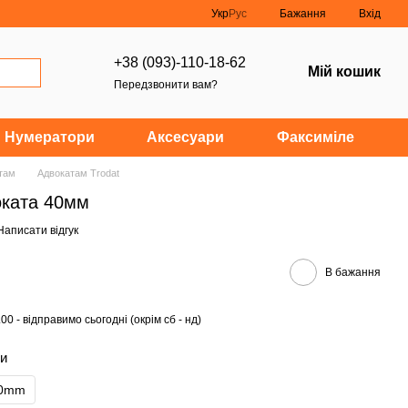
Укр
Рус
Бажання
Вхід
+38 (093)-110-18-62
Мій кошик
Передзвонити вам?
Нумератори
Аксесуари
Факсиміле
там
Адвокатам Trodat
оката 40мм
Написати відгук
В бажання
0 - відправимо сьогодні (окрім сб - нд)
ки
40mm