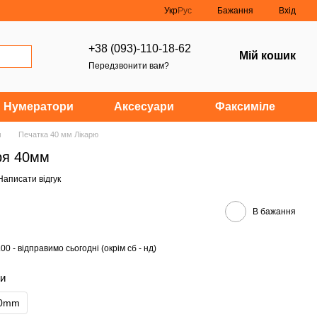
Укр
Рус
Бажання
Вхід
+38 (093)-110-18-62
Мій кошик
Передзвонити вам?
Нумератори
Аксесуари
Факсиміле
м
Печатка 40 мм Лікарю
ря 40мм
Написати відгук
В бажання
0 - відправимо сьогодні (окрім сб - нд)
ки
40mm