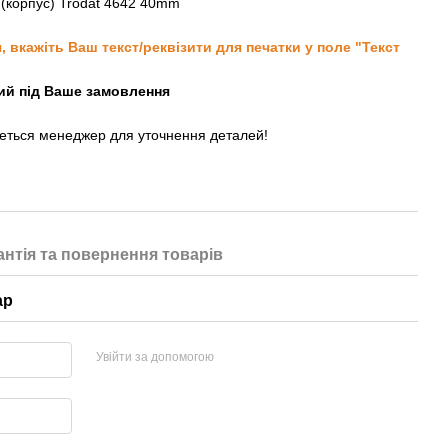
(корпус) Trodat 4642 40mm
вкажіть Ваш текст/реквізити для печатки у поле "Текст
ний під Ваше замовлення
жеться менеджер для уточнення деталей!
антія та повернення товарів
ар
Увійти за допомогою