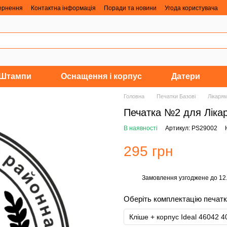
вернення
Контактна інформація
Поради та новини
Угода користувача
Штампи
Оснащення і корпус
Датери
Головна
Печатки Базові
Лікаря
Печатка №2 для Ліка
В наявності
Артикул: PS29002
295 грн
Замовлення узгоджене до 12.0
%
Оберіть комплектацію печат
Кліше + корпус Ideal 46042 