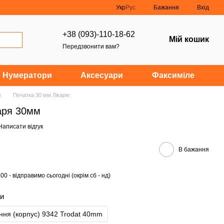
Укр
Рус
Бажання
Вхід
+38 (093)-110-18-62
Мій кошик
Передзвонити вам?
Нумератори
Аксесуари
Факсиміле
м
Печатка 30 мм Лікарю
аря 30мм
Написати відгук
В бажання
0 - відправимо сьогодні (окрім сб - нд)
ки
ня (корпус) 9342 Trodat 40mm