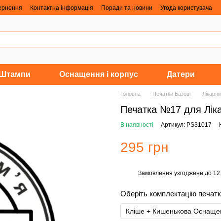
вернення
Контактна інформація
Поради та новини
Угода користувача
Штампи
Оснащення і корпус
Датери
Головна
Печатки Базові
Лікаря
Печатка №17 для Лік
В наявності
Артикул: PS31017
295 грн
Замовлення узгоджене до 12.0
%
Оберіть комплектацію печат
Кліше + Кишенькова Оснащен