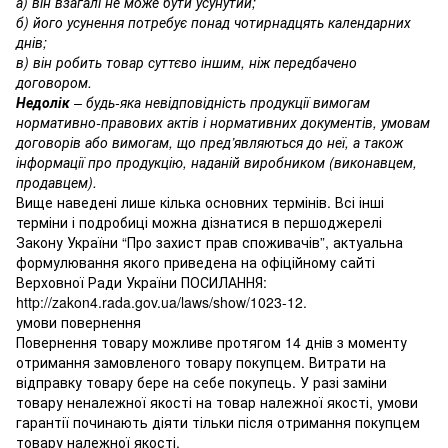
а) він взагалі не може бути усунутий;
б) його усунення потребує понад чотирнадцять календарних
днів;
в) він робить товар суттєво іншим, ніж передбачено
договором.
Недолік
– будь-яка невідповідність продукції вимогам
нормативно-правових актів і нормативних документів, умовам
договорів або вимогам, що пред’являються до неї, а також
інформації про продукцію, наданій виробником (виконавцем,
продавцем).
Вище наведені лише кілька основних термінів. Всі інші
терміни і подробиці можна дізнатися в першоджерелі
Закону України “Про захист прав споживачів”, актуальна
формулювання якого приведена на офіційному сайті
Верховної Ради України ПОСИЛАННЯ:
http://zakon4.rada.gov.ua/laws/show/1023-12.
умови повернення
Повернення товару можливе протягом 14 днів з моменту
отримання замовленого товару покупцем. Витрати на
відправку товару бере на себе покупець. У разі заміни
товару неналежної якості на товар належної якості, умови
гарантії починають діяти тільки після отримання покупцем
товару належної якості.