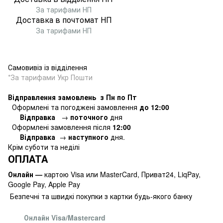
За тарифами НП
Доставка в почтомат
НП
За тарифами НП
Самовивіз із відділення
*За тарифами Укр Пошти
Відправлення замовлень з Пн по Пт
Оформлені та погоджені замовлення
до 12:00
Відправка
→
поточного
дня
Оформлені замовлення
після
12:00
Відправка
→
наступного
дня.
Крім суботи та неділі
ОПЛАТА
Онлайн —
картою Visa или MasterCard, Приват24, LiqPay,
Google Pay, Apple Pay
Безпечні та швидкі покупки з картки будь-якого банку
Онлайн Visa/Mastercard