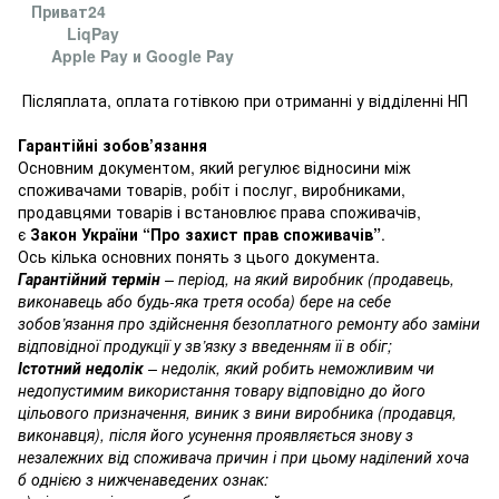
Приват24
LiqPay
Apple Pay и Google Pay
Післяплата, оплата готівкою при отриманні у відділенні НП
Гарантійні зобов’язання
Основним документом, який регулює відносини між
споживачами товарів, робіт і послуг, виробниками,
продавцями товарів і встановлює права споживачів,
є
Закон України “Про захист прав споживачів”
.
Ось кілька основних понять з цього документа.
Гарантійний термін
– період, на який виробник (продавець,
виконавець або будь-яка третя особа) бере на себе
зобов’язання про здійснення безоплатного ремонту або заміни
відповідної продукції у зв’язку з введенням її в обіг;
Істотний недолік
– недолік, який робить неможливим чи
недопустимим використання товару відповідно до його
цільового призначення, виник з вини виробника (продавця,
виконавця), після його усунення проявляється знову з
незалежних від споживача причин і при цьому наділений хоча
б однією з нижченаведених ознак: