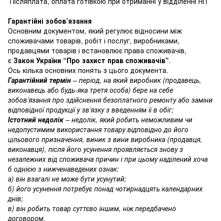
Післяплата, оплата готівкою при отриманні у відділенні НП
Гарантійні зобов’язання
Основним документом, який регулює відносини між
споживачами товарів, робіт і послуг, виробниками,
продавцями товарів і встановлює права споживачів,
є
Закон України “Про захист прав споживачів”
.
Ось кілька основних понять з цього документа.
Гарантійний термін
– період, на який виробник (продавець,
виконавець або будь-яка третя особа) бере на себе
зобов’язання про здійснення безоплатного ремонту або заміни
відповідної продукції у зв’язку з введенням її в обіг;
Істотний недолік
– недолік, який робить неможливим чи
недопустимим використання товару відповідно до його
цільового призначення, виник з вини виробника (продавця,
виконавця), після його усунення проявляється знову з
незалежних від споживача причин і при цьому наділений хоча
б однією з нижченаведених ознак:
а) він взагалі не може бути усунутий;
б) його усунення потребує понад чотирнадцять календарних
днів;
в) він робить товар суттєво іншим, ніж передбачено
договором.