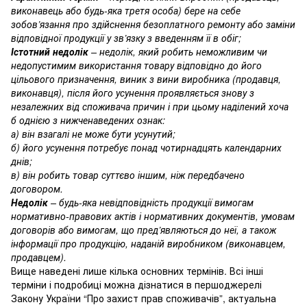
виконавець або будь-яка третя особа) бере на себе
зобов’язання про здійснення безоплатного ремонту або заміни
відповідної продукції у зв’язку з введенням її в обіг;
Істотний недолік
– недолік, який робить неможливим чи
недопустимим використання товару відповідно до його
цільового призначення, виник з вини виробника (продавця,
виконавця), після його усунення проявляється знову з
незалежних від споживача причин і при цьому наділений хоча
б однією з нижченаведених ознак:
а) він взагалі не може бути усунутий;
б) його усунення потребує понад чотирнадцять календарних
днів;
в) він робить товар суттєво іншим, ніж передбачено
договором.
Недолік
– будь-яка невідповідність продукції вимогам
нормативно-правових актів і нормативних документів, умовам
договорів або вимогам, що пред’являються до неї, а також
інформації про продукцію, наданій виробником (виконавцем,
продавцем).
Вище наведені лише кілька основних термінів. Всі інші
терміни і подробиці можна дізнатися в першоджерелі
Закону України “Про захист прав споживачів”, актуальна