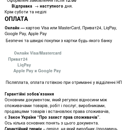
Оформлені замовлення
після
12:00
Відправка
→
наступного
дня.
Крім суботи та неділі
ОПЛАТА
Онлайн —
картою Visa или MasterCard, Приват24, LiqPay,
Google Pay, Apple Pay
Безпечні та швидкі покупки з картки будь-якого банку
Онлайн Visa/Mastercard
Приват24
LiqPay
Apple Pay и Google Pay
Післяплата, оплата готівкою при отриманні у відділенні НП
Гарантійні зобов’язання
Основним документом, який регулює відносини між
споживачами товарів, робіт і послуг, виробниками,
продавцями товарів і встановлює права споживачів,
є
Закон України “Про захист прав споживачів”
.
Ось кілька основних понять з цього документа.
Гарантійний термін
– період, на який виробник (продавець,