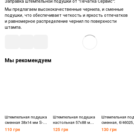
Заправка штемпельной подушки от "Печатка Сервис":
Мы предлагаем высококачественные чернила, и сменные
подушки, что обеспечивает четкость и яркость отпечатков
и равномерное распределение чернил по поверхности
штампа.
Мы рекомендуем
Штемпельная подушка
Штемпельная подушка
Штемпельная по
сменная 38х14 мм S-
настольная 57x88 мм,
сменная, 6/46025,
852-7, некрашеная, к
Shiny S-2HF,
синяя, к оснастк
110 грн
125 грн
130 грн
оснастке Shiny
неокрашенная
TRODAT