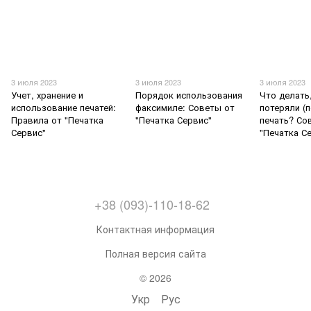
3 июля 2023
3 июля 2023
3 июля 2023
Учет, хранение и
Порядок использования
Что делать
использование печатей:
факсимиле: Советы от
потеряли (п
Правила от "Печатка
"Печатка Сервис"
печать? Со
Сервис"
"Печатка С
+38 (093)-110-18-62
Контактная информация
Полная версия сайта
© 2026
Укр
Рус