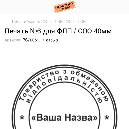
Печати Базові
ФОП і ТОВ
ФОП і ТОВ
Печать №6 для ФЛП / ООО 40мм
Артикул:
PS76651
1 отзыв